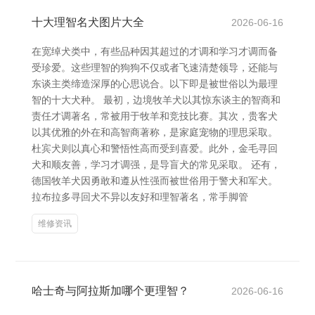
十大理智名犬图片大全
2026-06-16
在宽绰犬类中，有些品种因其超过的才调和学习才调而备
受珍爱。这些理智的狗狗不仅或者飞速清楚领导，还能与
东谈主类缔造深厚的心思说合。以下即是被世俗以为最理
智的十大犬种。 最初，边境牧羊犬以其惊东谈主的智商和
责任才调著名，常被用于牧羊和竞技比赛。其次，贵客犬
以其优雅的外在和高智商著称，是家庭宠物的理思采取。
杜宾犬则以真心和警悟性高而受到喜爱。此外，金毛寻回
犬和顺友善，学习才调强，是导盲犬的常见采取。 还有，
德国牧羊犬因勇敢和遵从性强而被世俗用于警犬和军犬。
拉布拉多寻回犬不异以友好和理智著名，常手脚管
维修资讯
哈士奇与阿拉斯加哪个更理智？
2026-06-16