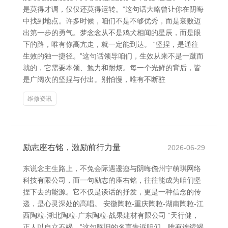
是莫得才调，仅仅还莫得运转。”这句话大略曾让你在阴晦
中找到地点。许多时候，咱们不是不够优秀，而是衰败迈
出第一步的勇气。梦念念从不是鸡犬相闻的星辰，而是眼
下的路，唯有你高亢走，就一定能到达。 “坚捏，是通往
生效的独一捷径。”这句话领导咱们，生效从来不是一蹴而
就的，它需要本领、勉力和耐烦。每一个光鲜的背后，皆
是广阔次的坚捏与付出。别怕慢，唯有不断驻
维修资讯
励志座右铭，激励前行力量
2026-06-29
东说念主生路上，不免会际遇逶迤与阴晦儋州宁萌琪网络
科技有限公司，而一句励志的座右铭，往往能成为咱们坚
捏下去的能源。它不仅是谈话的抒发，更是一种信念的传
递，是心灵深处的高唱。 安徽陶粒-重庆陶粒-湖南陶粒-江
西陶粒-湖北陶粒-广东陶粒-战果建材有限公司 “天行健，
正人以自立不竭。”这句陈旧的名言告诉咱们，唯有连续竭