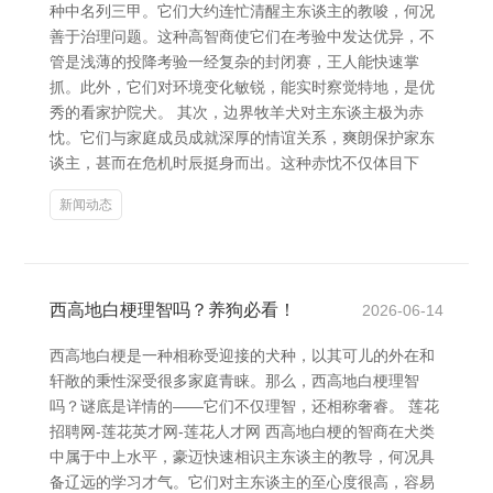
种中名列三甲。它们大约连忙清醒主东谈主的教唆，何况
善于治理问题。这种高智商使它们在考验中发达优异，不
管是浅薄的投降考验一经复杂的封闭赛，王人能快速掌
抓。此外，它们对环境变化敏锐，能实时察觉特地，是优
秀的看家护院犬。 其次，边界牧羊犬对主东谈主极为赤
忱。它们与家庭成员成就深厚的情谊关系，爽朗保护家东
谈主，甚而在危机时辰挺身而出。这种赤忱不仅体目下
新闻动态
西高地白梗理智吗？养狗必看！
2026-06-14
西高地白梗是一种相称受迎接的犬种，以其可儿的外在和
轩敞的秉性深受很多家庭青睐。那么，西高地白梗理智
吗？谜底是详情的——它们不仅理智，还相称奢睿。 莲花
招聘网-莲花英才网-莲花人才网 西高地白梗的智商在犬类
中属于中上水平，豪迈快速相识主东谈主的教导，何况具
备辽远的学习才气。它们对主东谈主的至心度很高，容易