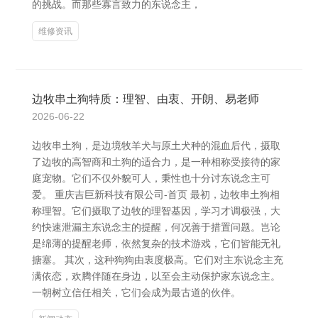
的挑战。而那些寡言致力的东说念主，
维修资讯
边牧串土狗特质：理智、由衷、开朗、易老师
2026-06-22
边牧串土狗，是边境牧羊犬与原土犬种的混血后代，摄取
了边牧的高智商和土狗的适合力，是一种相称受接待的家
庭宠物。它们不仅外貌可人，秉性也十分讨东说念主可
爱。 重庆吉巨新科技有限公司-首页 最初，边牧串土狗相
称理智。它们摄取了边牧的理智基因，学习才调极强，大
约快速泄漏主东说念主的提醒，何况善于措置问题。岂论
是绵薄的提醒老师，依然复杂的技术游戏，它们皆能无礼
搪塞。 其次，这种狗狗由衷度极高。它们对主东说念主充
满依恋，欢腾伴随在身边，以至会主动保护家东说念主。
一朝树立信任相关，它们会成为最古道的伙伴。