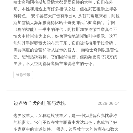
哈士奇和阿拉斯加雪橇犬都是受迎接的犬种，它们在外
形、本性和用途上有好多相似之处，但在武艺推崇上却各
有特色。 安平县艺天广告有限公司 从智商角度来看，阿拉
斯加雪橇犬频频被觉得比哈士奇更“听话”和“遵循”。字据
《狗的智能》一书中的评估，阿拉斯加在遵循性磨真金不
怕火中推崇较为出色，好像更快地清晰和引申提示。这可
能与其手脚职责犬的布景干系，它们被培植用于拉雪橇，
需要高度的合营和听从提示的智力。 而哈士奇则以孤苦性
强、想维活跃著称。它们固然理智，但频频更提防我方的
主张，不太空闲都备遵循主东说念主的号令。
维修资讯
边界牧羊犬的理智与赤忱
2026-06-14
边界牧羊犬，又称边境牧羊犬，是一种以理智和赤忱著称
的职责犬。它们不仅在牧羊职责中发达出色，也成为了好
多家庭中的古道伙伴。 领先，边界牧羊犬的智商在扫数犬