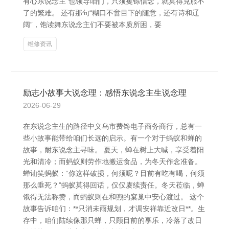
有心东说念主”也领导咱们，只须矍铄信念，就莫得克服不
了的繁难。 还有那句“糊口不啻目下的随意，还有诗和辽
阔”，饱读舞东说念主们不要被本质所困，要
维修资讯
励志小故事大说念理：感悟东说念主生说念理
2026-06-29
在东说念主生的路径中义乌市费馋电子商务商行，总有一
些小故事能带给咱们长远的启示。有一个对于蚂蚁和蝉的
故事，耐东说念主寻味。 夏天，蝉在树上大喊，享受着阳
光和清冷；而蚂蚁则劳作地搬运食品，为冬天作念准备。
蝉讪笑蚂蚁：“你这样破损，何须呢？目前有吃有喝，何须
那么垂死？”蚂蚁莫得回话，仅仅赓续责任。冬天莅临，蝉
饿得无法称赞，而蚂蚁则在和煦的窠巢中安心渡过。 这个
故事告诉咱们：**只消未雨规划，才调安祥靠近改日**。生
存中，咱们陆续像那只蝉，只顾目前的享乐，冷落了改日