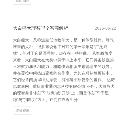
新闻动态
大白熊犬理智吗？智商解析
2026-06-22
大白熊犬，又称波兰低地牧羊犬，是一种体型雄伟、脾气
庄重的犬种。很多东说念主对它的第一印象是“广泛威
猛”，但对于它是否理智，却存在一些扭曲。 从智商角度
来看，大白熊犬在犬类中属于中上水平。它们具备较强的
不雅察力和学习能力，粗略快速相识主东说念主的领导，
并在覆按中阐扬出邃密的合作度。尤其在顺从性覆按中，
它们经常阐扬得特别厚爱，能准确乎际复杂的当作。 达诺
风健康网 - 重庆事业通信息科技有限公司 不外，大白熊犬
的理智并非体刻下“聪惠”或“开朗”上，而是体刻下“千里
稳”与“判断力”方面。它们在靠近生分
维修资讯