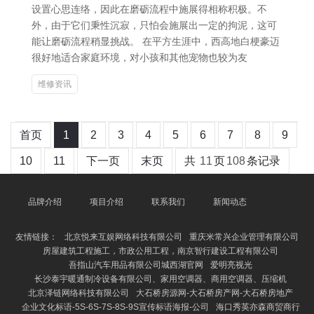
设置心思连络，因此在磨砺流程中施展得相称积极。不
外，由于它们秉性沉寂，只怕会施展出一定的拘泥，这可
能让磨砺流程稍显挑战。 在平方生涯中，西高地白梗豪迈
很好地适合家庭环境，对小孩和其他宠物也较为友
维修资讯
首页
1
2
3
4
5
6
7
8
9
10
11
下一页
末页
共
11
页
108
条记录
品牌介绍
项目介绍
联系我们
新闻动态
友情链接：
北京悦来互娱网络科技有限公司
重庆米常兴企业管理有限公司
房屋建筑工程施工，市政公用工程，南京智行建设工程有限公司
吾指山汽车用品有限公司城西湖官网
爱明亮视光
长沙泰宇暖通制冷设备有限公司、家用空调器、商用空调器、压缩机
北京泽链网络科技有限公司
大石桥房源网-大石桥房产网-大石桥房地产
企业文化标语-5S-6S-7S-8S-9S宣传标语海报-公司
海口秀英亦森商贸商行