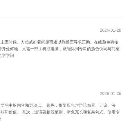
2026-01-28
谈主因时候、方位或好看问题而难以靠近面寻求匡助。在线脸色商榷
管身处何地，只需一部手机或电脑，就能得到专科的脸色伙同与商榷
色学学问
2026-01-28
文的中枢内容和更动点。 领先，提要应包含辩论布景、计议、法
味和价值。 其次，道话要粗浅范例，幸免冗长和复杂句式。使用专
论