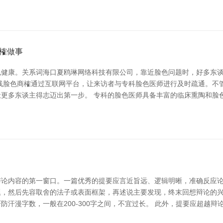
榷做事
色健康。关系词海口夏鸥琳网络科技有限公司，靠近脸色问题时，好多东
线脸色商榷通过互联网平台，让来访者与专科脸色医师进行及时疏通。不
更多东谈主得志迈出第一步。 专科的脸色医师具备丰富的临床熏陶和脸
论内容的第一窗口。一篇优秀的提要应言近旨远、逻辑明晰，准确反应论
，然后先容取舍的法子或表面框架，再述说主要发现，终末回想辩论的兴
汗漫字数，一般在200-300字之间，不宜过长。 此外，提要应超越辩