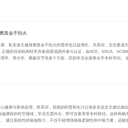
磨真金不怕火
健康，私东谈主健身磨真金不怕火的需求也日益增长。关系词，念念要成
正规的培训机构经常具备国度或国外泰斗认证，如ACE、NSCA、AC
理学、养分学、磨砺关节等多个方面，匡助学员全面掌合手专科学问。 
身心健康与形体处理。联系词，贫困的职责和生计让很多东说念主难以抽
瑜伽课程的时空领域，学员无需外出，即可在家享受专科联结。这种风物
。 通过系统性的瑜伽熟习，不仅不错增强体格柔韧性和中枢力量，还能