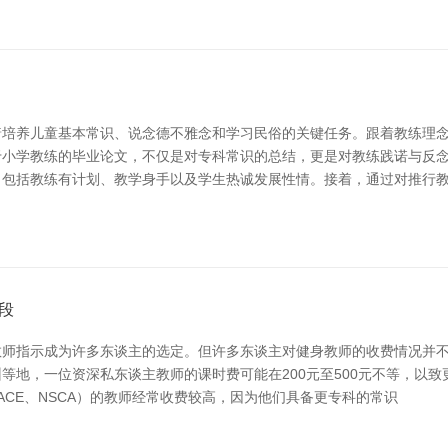
着培养儿童基本常识、说念德不雅念和学习民俗的关键任务。跟着教练理
小学教练的毕业论文，不仅是对专科常识的总结，更是对教练践诺与反念
，包括教练有计划、教学身手以及学生热诚发展性情。接着，通过对推行
段
师指示成为许多东谈主的选定。但许多东谈主对健身教师的收费情况并不
地，一位资深私东谈主教师的课时费可能在200元至500元不等，以致更
ACE、NSCA）的教师经常收费较高，因为他们具备更专科的常识