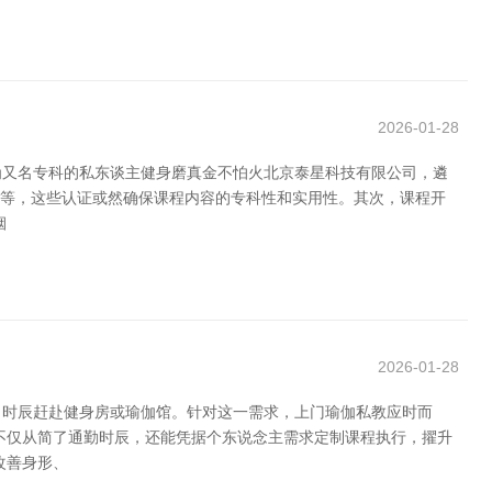
2026-01-28
为又名专科的私东谈主健身磨真金不怕火北京泰星科技有限公司，遴
SM等，这些认证或然确保课程内容的专科性和实用性。其次，课程开
烟
2026-01-28
出时辰赶赴健身房或瑜伽馆。针对这一需求，上门瑜伽私教应时而
不仅从简了通勤时辰，还能凭据个东说念主需求定制课程执行，擢升
改善身形、