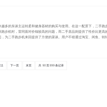
来越多的东谈主运转柔和健身器材的购买与使用。在这一配景下，二手跑
新跑步机时，雷同面对价钱较高的问题，而二手居品则提供了性价比更高
起，为二手跑步机来回提供了方便的渠谈。用户不错通过淘宝、闲鱼、转
11
下一页
末页
共
90
页
899
条记录