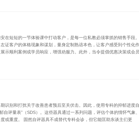
安在短短的一节体验课中打动客户，是每一位私教必须掌抓的销售手段。
左证客户的体格现象和谋划，量身定制熟谙本色，让客户感受到个性化作
过展示顺利案例或学员响应，增强劝服力。此外，当令提倡优惠决策或会
期识别和打扰关于改善患者预后至关伏击。因此，使用专科的抑郁进度自
“抑郁自评量表”（SDS）。这些器具通过一系列问题，评估个体的情怀气
度或重度。 固然自评器具不成替代专科会诊，但它能匡助东谈主们更