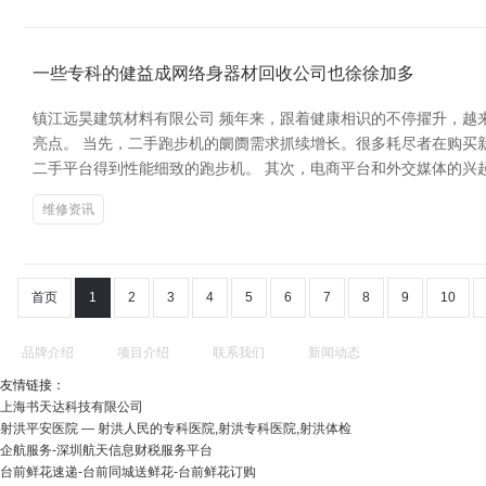
一些专科的健益成网络身器材回收公司也徐徐加多
镇江远昊建筑材料有限公司 频年来，跟着健康相识的不停擢升，越
亮点。 当先，二手跑步机的阛阓需求抓续增长。很多耗尽者在购买
二手平台得到性能细致的跑步机。 其次，电商平台和外交媒体的兴
维修资讯
首页
1
2
3
4
5
6
7
8
9
10
品牌介绍
项目介绍
联系我们
新闻动态
友情链接：
上海书天达科技有限公司
射洪平安医院 ― 射洪人民的专科医院,射洪专科医院,射洪体检
企航服务-深圳航天信息财税服务平台
台前鲜花速递-台前同城送鲜花-台前鲜花订购