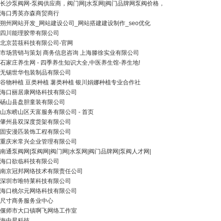
长沙泵阀网-泵阀供应商，阀门网|水泵网|阀门品牌网泵阀价格，
海口秀英亦森商贸商行
朔州网站开发_网站建设公司_网站搭建建设制作_seo优化
四川能理胶带有限公司
北京芸筱科技有限公司-官网
市场营销与策划 商务信息咨询 上海滕徐实业有限公司
石家庄养生网 - 四季养生知识大全,中医养生馆-养生地!
无锡世华包装制品有限公司
谷物种植 豆类种植 薯类种植 银川娟娜种植专业合作社
海口丽居康网络科技有限公司
砀山县盘胆童装有限公司
山东崂山区天富服务有限公司 - 首页
肇州县双深度货架有限公司
固安漫匹装饰工程有限公司
重庆米常兴企业管理有限公司
南通泵阀网|泵阀网|阀门网|水泵网|阀门品牌网|泵阀人才网|
海口欲临科技有限公司
南京冠邦网络技术有限责任公司
深圳市唯特莱科技有限公司
海口桃尔元网络科技有限公司
尺寸商务服务业中心
偃师市大口镇啊飞网络工作室
海中星科技