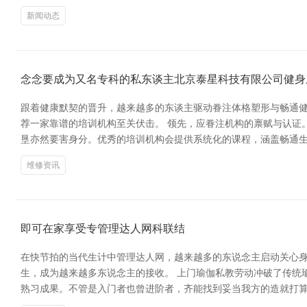
新闻动态
念念要成为又名专科的私东谈主北京泰星科技有限公司健身
跟着健康默契的晋升，越来越多的东谈主驱动眷注体格塑形与畅通
荐一家靠谱的培训机构至关伏击。 领先，应眷注机构的禀赋与认证。
垦亦然要害身分。优秀的培训机构会提供系统化的课程，涵盖畅通生
维修资讯
即可在家享受专管理达人网科联结
在快节拍的当代生计中管理达人网，越来越多的东说念主启动关心
生，成为越来越多东说念主的接收。 上门瑜伽私教劳动冲破了传统
熟习成果。不管是入门者也曾进阶者，齐能找到妥当我方的造就打算