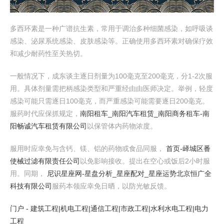
多西环素是一种广谱抗生素，常用于调治多种细菌感染，如呼吸谈
感染、泌尿系统感染、皮肤感染等。正确使用多西环素对确保疗效
和减少耐药性至关热切。
一般情况下，成东谈主逐日剂量为100毫克至200毫克，分1-2次服
用。具体剂量需把柄感染类型和严重经由由医师决定。举例，轻度
感染可能只需逐日100毫克，而严重感染可能需要逐日200毫克。
服药时代应保抓规定，
南阳租车_南阳汽车租赁_南阳商务租车-南
阳畅诚汽车租赁有限公司
以保管体内药物浓度。
服用时应幸免与含钙、镁、铝的药物或食品同服，
首页-峄城区番
使械过滤有限责任公司
以免影响接收。提出在空心或饭后2小时服
用。同期，
尼识星座网-星盘分析_星座配对_星座运势
北京恒广全
科技有限公司
服药本领应幸免日晒，以防光敏反馈。
门户 - 建筑工程|机电工程|通信工程|市政工程|水利水电工程|电力
工程