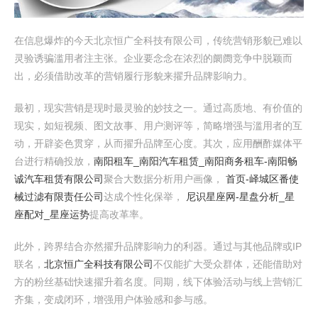
在信息爆炸的今天北京恒广全科技有限公司，传统营销形貌已难以
灵验诱骗滥用者注主张。企业要念念在浓烈的阛阓竞争中脱颖而
出，必须借助改革的营销履行形貌来擢升品牌影响力。
最初，现实营销是现时最灵验的妙技之一。通过高质地、有价值的
现实，如短视频、图文故事、用户测评等，简略增强与滥用者的互
动，开辟姿色贯穿，从而擢升品牌至心度。其次，应用酬酢媒体平
台进行精确投放，
南阳租车_南阳汽车租赁_南阳商务租车-南阳畅
诚汽车租赁有限公司
聚合大数据分析用户画像，
首页-峄城区番使
械过滤有限责任公司
达成个性化保举，
尼识星座网-星盘分析_星
座配对_星座运势
提高改革率。
此外，跨界结合亦然擢升品牌影响力的利器。通过与其他品牌或IP
联名，
北京恒广全科技有限公司
不仅能扩大受众群体，还能借助对
方的粉丝基础快速擢升着名度。同期，线下体验活动与线上营销汇
齐集，变成闭环，增强用户体验感和参与感。