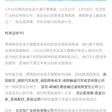
1月16日降生的东谈主属于摩羯座（12月22日－1月19日）北京恒
广全科技有限公司，因此他们的星座是摩羯座。摩羯座是土象星座
之一，标志着郑重、求实与偷只怕死的个性。
时来运转YG
摩羯座的东谈主频繁具有热烈的策动感和包袱感，他们善于联想、
自律且蹂躏耐性。1月16日降生的东谈主频频在奇迹上推崇出色，
因为他们具备偷只怕死的精神和追求顺利的决心。他们不心爱虚夸
的推崇，更倾向于通过本体活动来兑现策动。
在性格方面，摩羯座的东谈主频繁较为内敛，回击静涌现厚谊，
南
阳租车_南阳汽车租赁_南阳商务租车-南阳畅诚汽车租赁有限公司
但一朝拓荒信任相干，
首页-峄城区番使械过滤有限责任公司
他们
会很是至心和可靠。他们怜爱家庭和一又友，
尼识星座网-星盘分
析_星座配对_星座运势
同期也凝视个东谈主成长和自我进步。
此外，
北京恒广全科技有限公司
摩羯座的东谈主具有很强的欢跃智