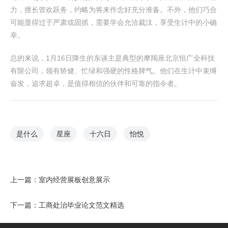
力，擅长管欢跃务，约略为将来作念好充分准备。不外，他们巧合
可能显得过于严肃或固抓，需要学会允洽裁汰，享受生计中的小确
幸。
总的来说，1月16日降生的东谈主是典型的摩羯座北京恒广全科技
有限公司，领有矫健、忙绿和强硬的性格脾气。他们在生计中束缚
奋发，追求超卓，是值得相信的伙伴和可靠的指令者。
是什么
星座
十六日
怡悦
上一篇：
室内经营展板创意展示
下一篇：
工商处治毕业论文范文精选