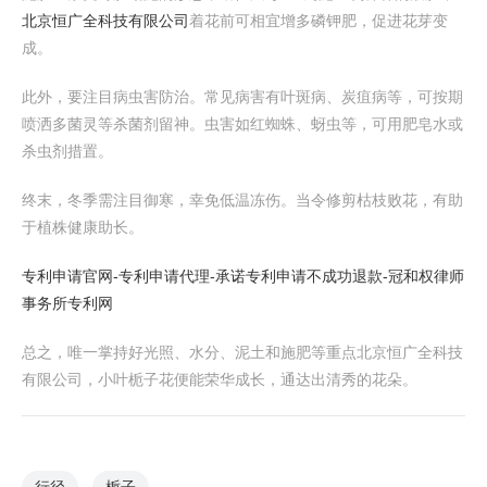
北京恒广全科技有限公司
着花前可相宜增多磷钾肥，促进花芽变
成。
此外，要注目病虫害防治。常见病害有叶斑病、炭疽病等，可按期
喷洒多菌灵等杀菌剂留神。虫害如红蜘蛛、蚜虫等，可用肥皂水或
杀虫剂措置。
终末，冬季需注目御寒，幸免低温冻伤。当令修剪枯枝败花，有助
于植株健康助长。
专利申请官网-专利申请代理-承诺专利申请不成功退款-冠和权律师
事务所专利网
总之，唯一掌持好光照、水分、泥土和施肥等重点北京恒广全科技
有限公司，小叶栀子花便能荣华成长，通达出清秀的花朵。