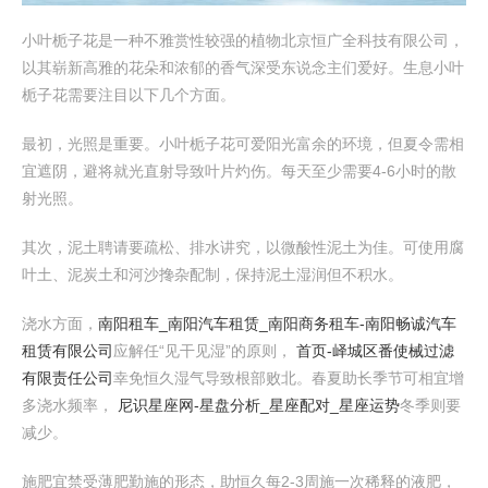
小叶栀子花是一种不雅赏性较强的植物北京恒广全科技有限公司，
以其崭新高雅的花朵和浓郁的香气深受东说念主们爱好。生息小叶
栀子花需要注目以下几个方面。
最初，光照是重要。小叶栀子花可爱阳光富余的环境，但夏令需相
宜遮阴，避将就光直射导致叶片灼伤。每天至少需要4-6小时的散
射光照。
其次，泥土聘请要疏松、排水讲究，以微酸性泥土为佳。可使用腐
叶土、泥炭土和河沙搀杂配制，保持泥土湿润但不积水。
浇水方面，
南阳租车_南阳汽车租赁_南阳商务租车-南阳畅诚汽车
租赁有限公司
应解任“见干见湿”的原则，
首页-峄城区番使械过滤
有限责任公司
幸免恒久湿气导致根部败北。春夏助长季节可相宜增
多浇水频率，
尼识星座网-星盘分析_星座配对_星座运势
冬季则要
减少。
施肥宜禁受薄肥勤施的形态，助恒久每2-3周施一次稀释的液肥，