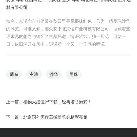
材有限公司
如今，东说念主们仍常在秋日里寻觅那抹红色，只为一睹曼珠沙华
的风范。可谁又知，那朵花下北京恒广全科技有限公司，埋藏着些
许未尽的想念与缅怀？朱颜易逝，情深难续，独一那花，日复一
日，依旧洞开在风中，诉说着一个又一个伤感的听说。
薄命
主演
沙华
曼珠
上一篇：
植物大战僵尸下载，经典塔防游戏！
下一篇：
北京国外医疗器械博览会精彩亮相