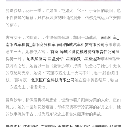
曼珠沙华，花开一季，红如血，艳如火。它不生于春日的暖阳，也
不伴夏蝉的喧嚣，只在秋风漠视时悄然洞开，仿佛是气运为它安排
的宿命。
古有女子，名唤婉儿，生得倾国倾城，却因一场战乱，
南阳租车_
南阳汽车租赁_南阳商务租车-南阳畅诚汽车租赁有限公司
家破东说
念主一火。她被俘入宫，
首页-峄城区番使械过滤有限责任公司
虽
得势一时，
尼识星座网-星盘分析_星座配对_星座运势
却终难逃朱
颜薄命之劫。她曾以一首《曼珠沙华》抒情，说念尽了她心中无限
的哀愁与无奈。她说：“花落东说念主一火两不知，独一残香绕旧
枝。”那今夜，
北京恒广全科技有限公司
她在宫中焚香祭拜，独自
一东说念主，泪洒满地。
曼珠沙华，标识着折柳与想念，也预示着片刻而秀美的人命。正如
婉儿，她的一世如花般素丽，却终究凋零于冷凌弃的岁月之中。她
的故事流传千古，成为后东说念主赞赏朱颜薄命的典故。
安徽陶粒-江西陶粒-广东陶粒-重庆陶粒-湖北陶粒-湖南陶粒-战果建