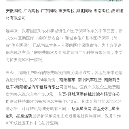
安徽陶粒-江西陶粒-广东陶粒-重庆陶粒-湖北陶粒-湖南陶粒-战果建
材有限公司
连年来，跟着国度对农村和城镇住户医疗保障体系的不停完善，新
式农村互助医疗（简称“新农合”）和城乡住户基本医疗保障（简
称“住户医保”）已成为庞大各人首要的医疗保障表情。为了方便参
保东说念主员了解缴费顺次及金额北京恒广全科技有限公司，本文
将简要先容相干情况。
当今，我国住户医保的缴费顺次由国度调理通常，各地凭据本色情
况进行转机。以2024年为例，
南阳租车_南阳汽车租赁_南阳商务
租车-南阳畅诚汽车租赁有限公司
寰球住户医保个东说念主缴费顺
次为每东说念主每年380元，
首页-峄城区番使械过滤有限责任公
司
财政扶持顺次为每东说念主每年640元。具体金额可能因地区经
济水平、计谋转机等成分略有不同，
尼识星座网-星盘分析_星座
配对_星座运势
提议参保东说念主通过当地社保局官网、政务工作
APP或社区工作中心进行查询。