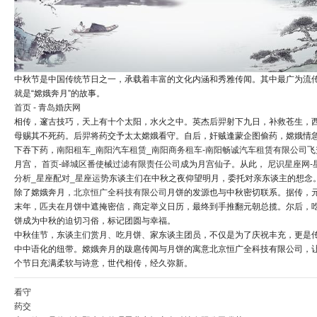
中秋节是中国传统节日之一，承载着丰富的文化内涵和秀雅传闻。其中最广为流
就是“嫦娥奔月”的故事。
首页 - 青岛婚庆网
相传，邃古技巧，天上有十个太阳，水火之中。英杰后羿射下九日，补救苍生，
母赐其不死药。后羿将药交予太太嫦娥看守。自后，奸贼逢蒙企图偷药，嫦娥情
下吞下药，
南阳租车_南阳汽车租赁_南阳商务租车-南阳畅诚汽车租赁有限公司
飞
月宫，
首页-峄城区番使械过滤有限责任公司
成为月宫仙子。从此，
尼识星座网-
分析_星座配对_星座运势
东谈主们在中秋之夜仰望明月，委托对亲东谈主的想念
除了嫦娥奔月，
北京恒广全科技有限公司
月饼的发源也与中秋密切联系。据传，
末年，匹夫在月饼中遮掩密信，商定举义日历，最终到手推翻元朝总揽。尔后，
饼成为中秋的迫切习俗，标记团圆与幸福。
中秋佳节，东谈主们赏月、吃月饼、家东谈主团员，不仅是为了庆祝丰充，更是
中中语化的纽带。嫦娥奔月的跋扈传闻与月饼的寓意北京恒广全科技有限公司，
个节日充满柔软与诗意，世代相传，经久弥新。
看守
药交