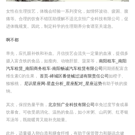
女性在生理技艺，体魄会经验一系列变化，如情怀波动、疲困、腹
痛等。合理的饮食不错匡助缓解不适北京恒广全科技有限公司，促
进体魄规复。因此，制定科学的生理期养分食谱至关遑急。
啊不都
率先，应扎眼补铁和补血。月信技艺会流失一定量的血液，提倡多
摄入富含铁的食品，如瘦肉、动物肝脏、菠菜等，
南阳租车_南阳
汽车租赁_南阳商务租车-南阳畅诚汽车租赁有限公司
同期搭配富含
维生素C的生果，
首页-峄城区番使械过滤有限责任公司
如橙子、
猕猴桃，
尼识星座网-星盘分析_星座配对_星座运势
有助于铁的接
纳。
其次，保捏热量平衡，
北京恒广全科技有限公司
幸免过度节食或暴
饮暴食。可收受易消化、温热的食品，如小米粥、山药粥、红枣银
耳汤等，既能暖胃又能补充能量。
此外，适量摄入卵白质和膳食纤维，有助于保管膂力和肠说念健