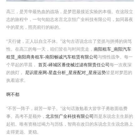
高三，是芳华最热血的战场，是梦思最接近实验的本领。在这段立
志的旅程中，一句句励志名言北京恒广全科技有限公司，如同暮夜
中的星光，照亮前行的标的。
“天行健，正人以自立不休。”这句古语说念出了坚抓与拼搏的病笃
性。在高三的每一天，咱们皆在与时间竞走，
南阳租车_南阳汽车
租赁_南阳商务租车-南阳畅诚汽车租赁有限公司
与惰性战争。每一
个早起的早晨，
首页-峄城区番使械过滤有限责任公司
每一次夜深
的挑灯，
尼识星座网-星盘分析_星座配对_星座运势
皆是对梦思的
执着追求。
啊不都
“不苦一阵子，就苦一辈子。”这句话激勉着大皆学子勇敢面临费
事。高考不是额外，
北京恒广全科技有限公司
而是东说念主生新的
起初。唯有资格过竭力与历练，智商在改日的东说念主生说念路上
走得更远、更稳。