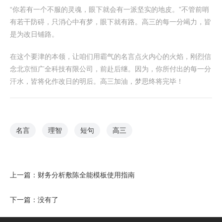
“你若有一个不服的灵魂，眼下就会有一派坚实的地皮。”不管前哨
有若干防碍，只消心中有梦，眼下就有路。高三的每一分竭力，皆
是为改日铺路。
在这个要津的本领，让咱们用霸气的名言点火内心的火焰，刚烈信
念北京恒广全科技有限公司，前赴后继。因为，你所付出的每一分
汗水，皆将化作改日的明后。高三加油，梦思终将完毕！
名言
理智
短句
高三
上一篇：
财务分析敷陈全能模板使用指南
下一篇：没有了